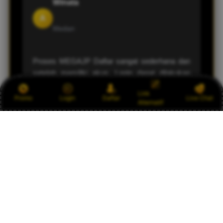
Winata
A
Medan
Proses MEGAJP Daftar sangat sederhana dan
setelah memiliki akun, Login dapat dilakukan
dalam hitungan detik. Platform ini terasa ringan
Link
di Android maupun iPhone, sehingga
Promo
Login
Daftar
Live Chat
Alternatif
pengalaman mengakses MEGAJP Platform 777
menjadi lebih praktis dan menyenangkan.