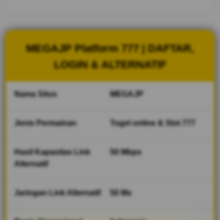
untuk
perangkat
Android dan
iPhone.
Temukan
MEGAJP Platform 777 | DAFTAR,
informasi
LOGIN & ALTERNATIF
mengenai
daftar, login,
serta akses
Nama Situs
alternatif
MEGAJP
terbaru
dalam satu
Jenis Permainan
Togel online & Slot 777
platform
yang user-
friendly.
Hasil Kapasitas Link
50 Mbps
Alternatif
V
i
e
Jaringan Link Alternatif
50 Ms
w
l