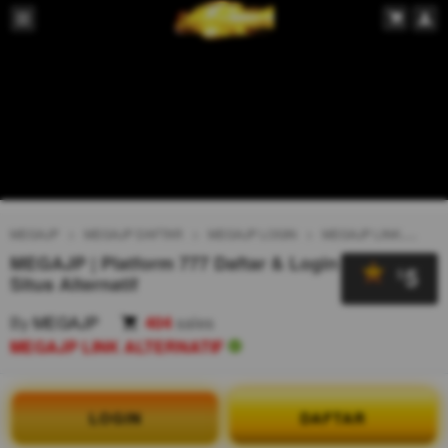
MEGAJP
MEGAJP DAFTAR
MEGAJP LOGIN
MEGAJP LINK
MEG
MEGAJP | Platform 777 Daftar & Login
5
$
Situs Alternatif
By
MEGAJP
404
sales
MEGAJP LINK ALTERNATIF
LOGIN
DAFTAR