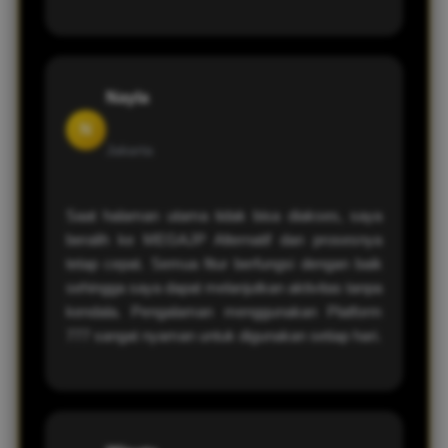
Nayla
N
Jakarta
Saat halaman utama tidak bisa diakses, saya
beralih ke MEGAJP Alternatif dan prosesnya
tetap cepat. Semua fitur berfungsi dengan baik
sehingga saya dapat melanjutkan aktivitas tanpa
kendala. Pengalaman menggunakan Platform
777 sangat nyaman untuk digunakan setiap hari.