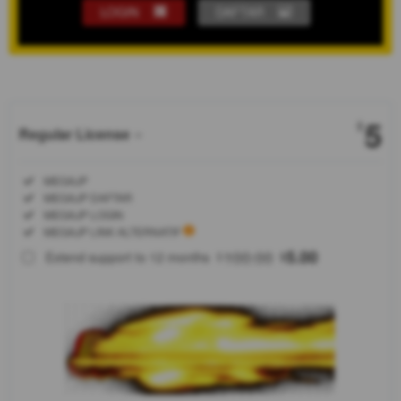
LOGIN
DAFTAR
Show More
5
$
Regular License
Regular
Included:
MEGAJP
License
Included:
MEGAJP DAFTAR
SELECTED
Included:
MEGAJP LOGIN
88
$
Included:
MEGAJP LINK ALTERNATIF
MEGAJP
100.00
5.00
Extend support to 12 months
$
$
Platform 777
Menyediakan
pengalaman
bermain
game yang
cepat dan
responsif